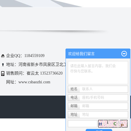
欢迎给我们留言
企业QQ：1184559109
地址：河南省新乡市凤泉区卫北工业区
请在此输入留言内容，我们会
尽快与您联系。
销售顾问：崔云太 13523736620
网址：www.csbaozhi.com
姓名
联系人
电话
座机/手机号码
邮箱
邮箱
地址
地址