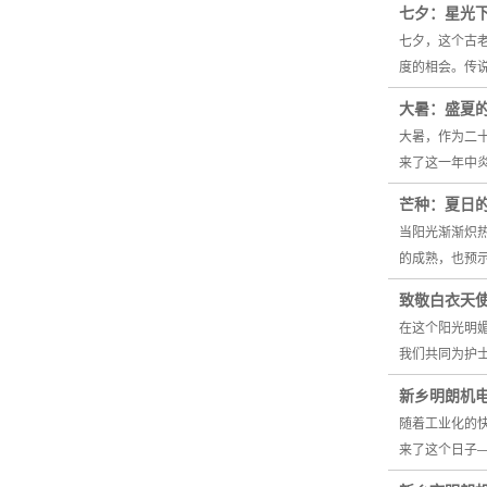
七夕：星光
七夕，这个古
度的相会。传
大暑：盛夏
大暑，作为二十
来了这一年中
芒种：夏日
当阳光渐渐炽
的成熟，也预
致敬白衣天
在这个阳光明
我们共同为护
新乡明朗机
随着工业化的
来了这个日子