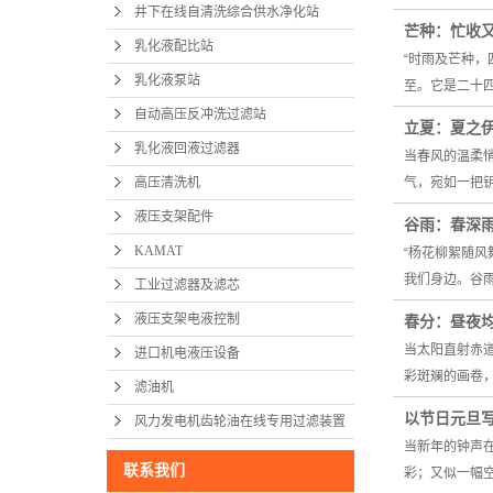
井下在线自清洗综合供水净化站
芒种：忙收
乳化液配比站
“时雨及芒种
乳化液泵站
至。它是二十
自动高压反冲洗过滤站
立夏：夏之
乳化液回液过滤器
当春风的温柔
高压清洗机
气，宛如一把
液压支架配件
谷雨：春深
KAMAT
“杨花柳絮随
我们身边。谷
工业过滤器及滤芯
液压支架电液控制
春分：昼夜
当太阳直射赤
进口机电液压设备
彩斑斓的画卷
滤油机
以节日元旦写
风力发电机齿轮油在线专用过滤装置
当新年的钟声
联系我们
彩；又似一幅