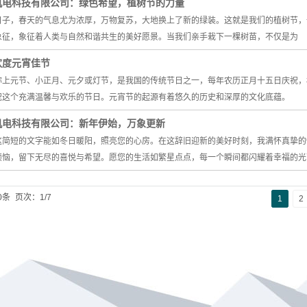
机电科技有限公司：绿色希望，植树节的力量
日子，春天的气息尤为浓厚，万物复苏，大地换上了新的绿装。这就是我们的植树节，
象征，象征着人类与自然和谐共生的美好愿景。当我们亲手栽下一棵树苗，不仅是为
欢度元宵佳节
称上元节、小正月、元夕或灯节，是我国的传统节日之一，每年农历正月十五日庆祝，
祝这个充满温馨与欢乐的节日。元宵节的起源有着悠久的历史和深厚的文化底蕴。
机电科技有限公司：新年伊始，万象更新
这简短的文字能如冬日暖阳，照亮您的心房。在这辞旧迎新的美好时刻，我满怀真挚的
烦恼，留下无尽的喜悦与希望。愿您的生活如繁星点点，每一个瞬间都闪耀着幸福的光
0条
页次：1/7
1
2