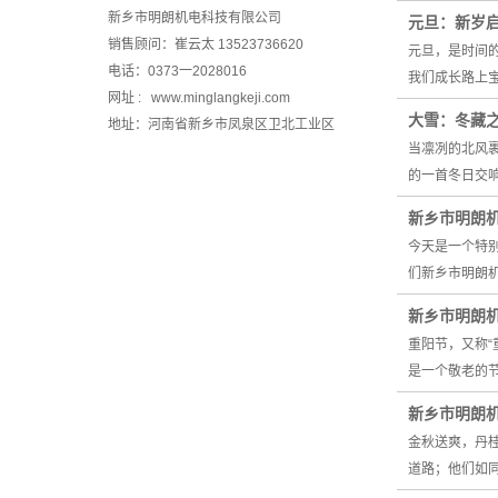
新乡市明朗机电科技有限公司
元旦：新岁
销售顾问：崔云太 13523736620
元旦，是时间
电话：0373一2028016
我们成长路上
网址 : www.minglangkeji.com
大雪：冬藏
地址：河南省新乡市凤泉区卫北工业区
当凛冽的北风
的一首冬日交
新乡市明朗
今天是一个特
们新乡市明朗
新乡市明朗
重阳节，又称
是一个敬老的
新乡市明朗
金秋送爽，丹
道路；他们如