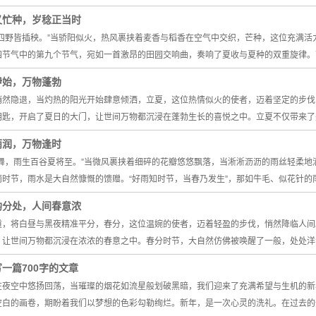
又忙种，岁稔正当时
，四野皆插秧。”当骄阳似火，热风裹挟着麦香与稻香在空气中交织，芒种，这位充满
四节气中的第九个节气，宛如一首激昂的田园交响曲，奏响了夏收与夏种的双重旋律。
伊始，万物蓬勃
悄然隐退，当灼热的阳光开始肆意倾洒，立夏，这位热情似火的使者，迈着坚定的步伐
钥匙，开启了夏日的大门，让世间万物都沉浸在蓬勃生长的喜悦之中。立夏不仅带来了
雨润，万物逢时
风舞，雨生百谷夏将至。”当微风裹挟着细碎的花瓣悠悠飘落，当淅淅沥沥的雨丝轻柔
雨时节，雨水是大自然慷慨的馈赠。“好雨知时节，当春乃发生”，那如牛毛、似花针的
均分处，人间春意浓
道，将白昼与黑夜精准平分，春分，这位温婉的使者，迈着轻盈的步伐，悄然降临人间
，让世间万物都沉浸在浓浓的春意之中。春分时节，大自然仿佛被唤醒了一般，处处洋
一篇700字的文章
在夜空中悠扬回荡，当璀璨的烟花如流星般划破黑暗，我们迎来了充满希望与生机的新
空白的画卷，期盼着我们以梦想的色彩勾勒绚烂。新年，是一次心灵的洗礼。在过去的