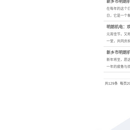
新乡市明朗
在每年的这个
日，它是一个
明朗机电：
元宵佳节，又
一堂，共同庆
新乡市明朗
新年将至，愿
一年的疲惫与
共129条
每页2