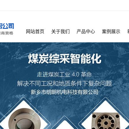
网站首页
关于我们
产品中心
案例展示
公司简介
乳化液保障系统
公司相册
荣誉资质
井下在线自清洗综合供水净化站
企业资质
企业资质
乳化液配比站
乳化液泵站
自动高压反冲洗过滤站
乳化液回液过滤器
高压清洗机
液压支架配件