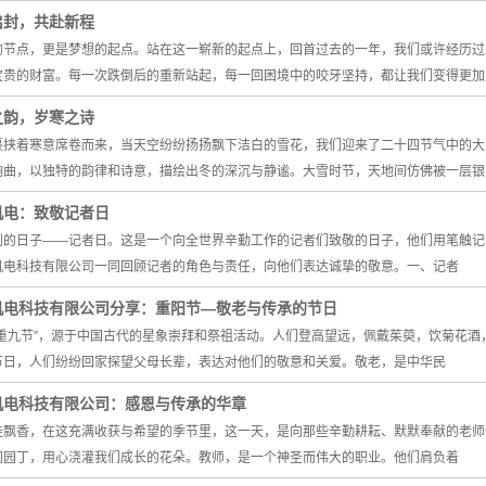
启封，共赴新程
的节点，更是梦想的起点。站在这一崭新的起点上，回首过去的一年，我们或许经历过
宝贵的财富。每一次跌倒后的重新站起，每一回困境中的咬牙坚持，都让我们变得更加
之韵，岁寒之诗
裹挟着寒意席卷而来，当天空纷纷扬扬飘下洁白的雪花，我们迎来了二十四节气中的大
响曲，以独特的韵律和诗意，描绘出冬的深沉与静谧。大雪时节，天地间仿佛被一层银
机电：致敬记者日
别的日子——记者日。这是一个向全世界辛勤工作的记者们致敬的日子，他们用笔触记
机电科技有限公司一同回顾记者的角色与责任，向他们表达诚挚的敬意。一、记者
机电科技有限公司分享：重阳节—敬老与传承的节日
“重九节”，源于中国古代的星象崇拜和祭祖活动。人们登高望远，佩戴茱萸，饮菊花
节日，人们纷纷回家探望父母长辈，表达对他们的敬意和关爱。敬老，是中华民
机电科技有限公司：感恩与传承的华章
桂飘香，在这充满收获与希望的季节里，这一天，是向那些辛勤耕耘、默默奉献的老师
同园丁，用心浇灌我们成长的花朵。教师，是一个神圣而伟大的职业。他们肩负着