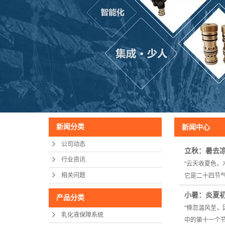
新闻分类
新闻中心
公司动态
立秋：暑去
行业资讯
“云天收夏色
相关问题
它是二十四节
小暑：炎夏
产品分类
“倏忽温风至
乳化液保障系统
中的第十一个