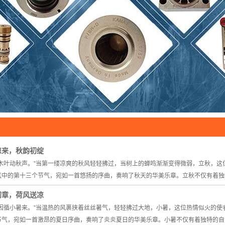
KAMAT
工业过滤器及滤芯
液压支架电液控制
进口机电液压设备
滤油机
风力发电机齿轮油在线专用过滤装
置
凉来，秋韵初绽
，木叶动秋声。”当第一缕凉爽的秋风轻轻拂过，当树上的蝉鸣渐渐变得微弱，立秋，
气中的第十三个节气，宛如一首悠扬的序曲，奏响了秋天的华美乐章。立秋不仅有着独
初章，荷风送凉
，因循小暑来。”当温热的风裹挟着丝丝暑气，轻轻拂过大地，小暑，这位热情似火的
节气，宛如一首激昂的夏日序曲，奏响了炎炎夏日的华美乐章。小暑不仅有着独特的自