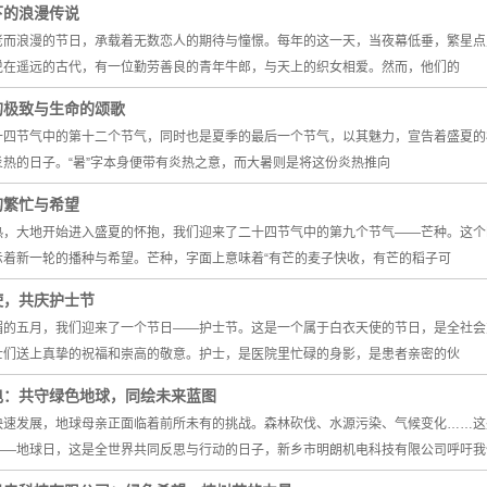
下的浪漫传说
老而浪漫的节日，承载着无数恋人的期待与憧憬。每年的这一天，当夜幕低垂，繁星点
说在遥远的古代，有一位勤劳善良的青年牛郎，与天上的织女相爱。然而，他们的
的极致与生命的颂歌
四节气中的第十二个节气，同时也是夏季的最后一个节气，以其魅力，宣告着盛夏的极致
炎热的日子。“暑”字本身便带有炎热之意，而大暑则是将这份炎热推向
的繁忙与希望
热，大地开始进入盛夏的怀抱，我们迎来了二十四节气中的第九个节气——芒种。这个
示着新一轮的播种与希望。芒种，字面上意味着“有芒的麦子快收，有芒的稻子可
使，共庆护士节
媚的五月，我们迎来了一个节日——护士节。这是一个属于白衣天使的节日，是全社会
士们送上真挚的祝福和崇高的敬意。护士，是医院里忙碌的身影，是患者亲密的伙
电：共守绿色地球，同绘未来蓝图
快速发展，地球母亲正面临着前所未有的挑战。森林砍伐、水源污染、气候变化……这
——地球日，这是全世界共同反思与行动的日子，新乡市明朗机电科技有限公司呼吁我