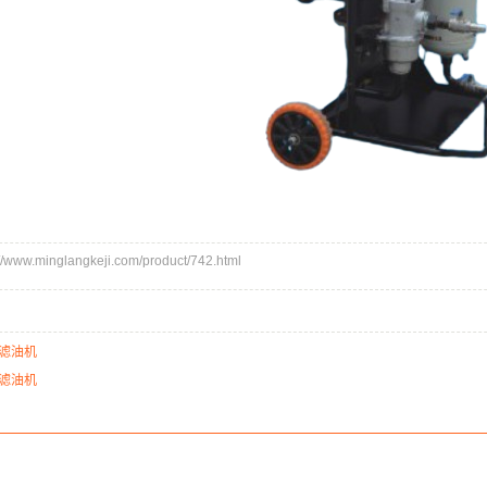
ww.minglangkeji.com/product/742.html
滤油机
滤油机