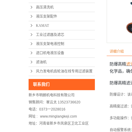
高压清洗机
液压支架配件
KAMAT
工业过滤器及滤芯
液压支架电液控制
详细介绍
进口机电液压设备
滤油机
防爆高精
滤
化学品，确
风力发电机齿轮油在线专用过滤装置
防爆高精滤
联系我们
防爆设计：该
新乡市明朗机电科技有限公司
销售顾问：崔云太 13523736620
高精度过滤：
电话：0373一2028016
网址 : www.minglangkeji.com
多功能操作：
地址：河南省新乡市凤泉区卫北工业区
自动报警系统