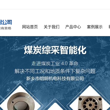
网站首页
关于我们
产品中心
案例展示
公司简介
乳化液保障系统
公司相册
荣誉资质
井下在线自清洗综合供水净化站
企业资质
企业资质
乳化液配比站
乳化液泵站
自动高压反冲洗过滤站
乳化液回液过滤器
高压清洗机
液压支架配件